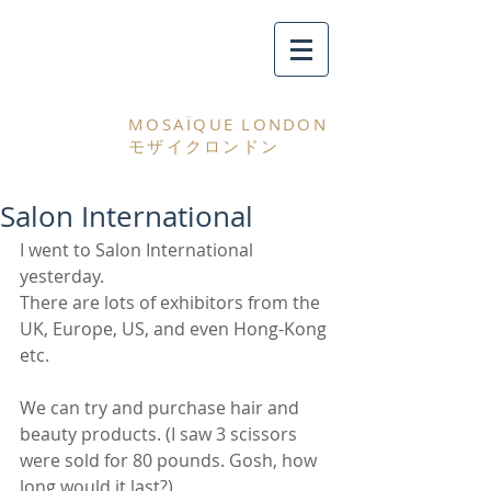
MOSAÏQUE LONDON
モザイクロンドン
Salon International
I went to Salon International 
yesterday. 
There are lots of exhibitors from the 
UK, Europe, US, and even Hong-Kong 
etc. 
We can try and purchase hair and 
beauty products. (I saw 3 scissors 
were sold for 80 pounds. Gosh, how 
long would it last?) 