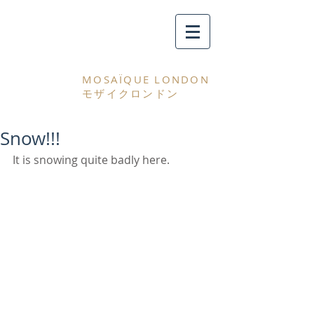
MOSAÏQUE LONDON
モザイクロンドン
Snow!!!
It is snowing quite badly here. 