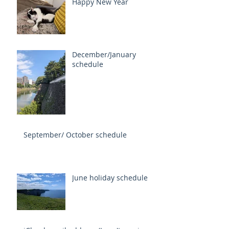
Happy New Year
December/January
schedule
September/ October schedule
June holiday schedule